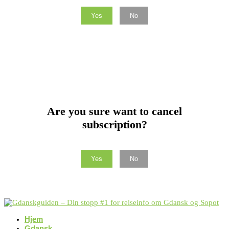
Yes
No
Are you sure want to cancel
subscription?
Yes
No
Hjem
Gdansk