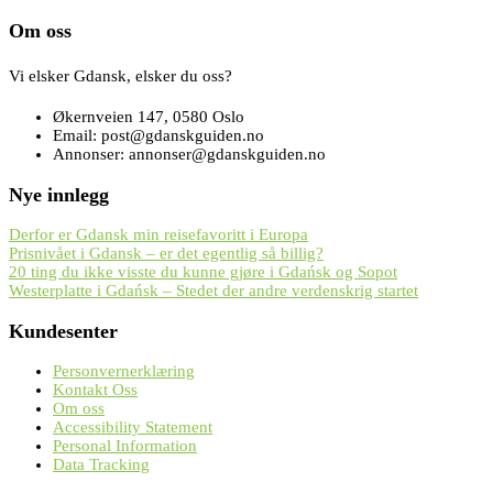
Om oss
Vi elsker Gdansk, elsker du oss?
Økernveien 147, 0580 Oslo
Email: post@gdanskguiden.no
Annonser: annonser@gdanskguiden.no
Nye innlegg
Derfor er Gdansk min reisefavoritt i Europa
Prisnivået i Gdansk – er det egentlig så billig?
20 ting du ikke visste du kunne gjøre i Gdańsk og Sopot
Westerplatte i Gdańsk – Stedet der andre verdenskrig startet
Kundesenter
Personvernerklæring
Kontakt Oss
Om oss
Accessibility Statement
Personal Information
Data Tracking