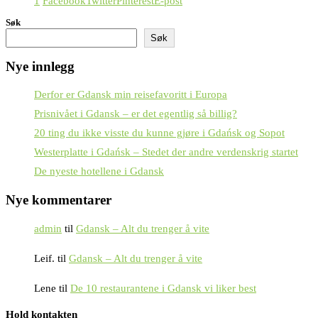
1
Facebook
Twitter
Pinterest
E-post
Søk
Søk
Nye innlegg
Derfor er Gdansk min reisefavoritt i Europa
Prisnivået i Gdansk – er det egentlig så billig?
20 ting du ikke visste du kunne gjøre i Gdańsk og Sopot
Westerplatte i Gdańsk – Stedet der andre verdenskrig startet
De nyeste hotellene i Gdansk
Nye kommentarer
admin
til
Gdansk – Alt du trenger å vite
Leif.
til
Gdansk – Alt du trenger å vite
Lene
til
De 10 restaurantene i Gdansk vi liker best
Hold kontakten