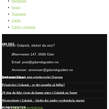
Shopping
Sopot
Transport
Uteliv
Uteliv i Gdansk
OM OSS
Vi elsker Gdansk, elsker du oss?
Økernveien 147, 0580 Oslo
Email: post@gdanskguiden.no
Annonser: annonser@gdanskguiden.no
Derfor er Gdansk min reisefavoritt i Europa
NYE INNLEGG
Prisnivået i Gdansk – er det egentlig så billig?
20 ting du ikke visste du kunne gjøre i Gdańsk og Sopot
Westerplatte i Gdańsk – Stedet der andre verdenskrig startet
KUNDESENTER
Personvernerklæring