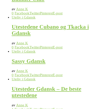
av
Anne K
0
Facebook
Twitter
Pinterest
E-post
Uteliv i Gdansk
Utestedene Cubano og Tkacka i
Gdansk
av
Anne K
0
Facebook
Twitter
Pinterest
E-post
Uteliv i Gdansk
Sassy Gdansk
av
Anne K
0
Facebook
Twitter
Pinterest
E-post
Uteliv i Gdansk
Utesteder Gdansk – De beste
utestedene
av
Anne K